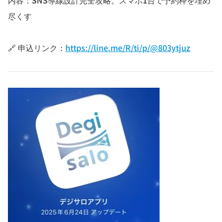
内容：SNS導線設計完全攻略。スマホ1台で予約枠を埋め
尽くす
🔗 申込リンク：
https://line.me/R/ti/p/@803ytjuz