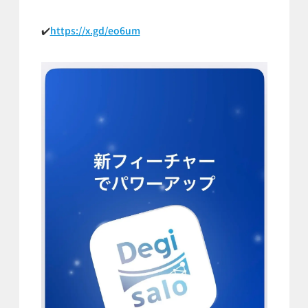
✔️
https://x.gd/eo6um