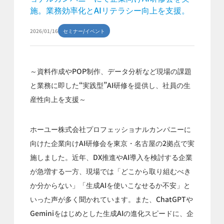
施。業務効率化とAIリテラシー向上を支援。
2026/01/16
セミナー/イベント
～資料作成やPOP制作、データ分析など現場の課題
と業務に即した“実践型”AI研修を提供し、社員の生
産性向上を支援～
ホーユー株式会社プロフェッショナルカンパニーに
向けた企業向けAI研修会を東京・名古屋の2拠点で実
施しました。近年、DX推進やAI導入を検討する企業
が急増する一方、現場では「どこから取り組むべき
か分からない」「生成AIを使いこなせるか不安」と
いった声が多く聞かれています。また、ChatGPTや
Geminiをはじめとした生成AIの進化スピードに、企