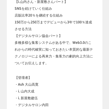
【i.山内さん・新屋敷さんパート】
SNSを続けていく仕組み
店販比率20％を継続する仕組み
150万から250万までデビューから3年で100％達成
させる方法
【デジタルサロン協会パート】
多種多様な集客システムがある中で、Web3.0のこ
れからの時代確実に知っておきたい本質的な最新テ
クノロジーによる再来力・集客力の劇的向上方法に
ついてお伝えします。
【登壇者】
・Ash 大山高寛
・i. 山内大成
・i. 新屋敷建伍
・デジタルサロン内田